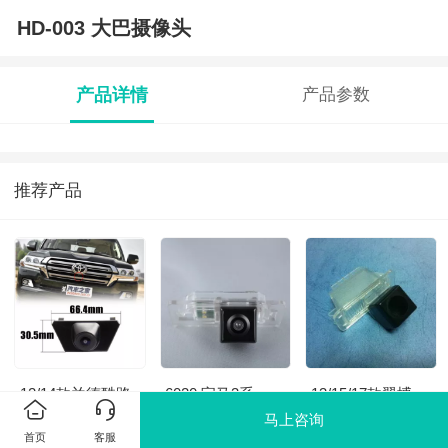
HD-003 大巴摄像头
产品详情
产品参数
推荐产品
12/14款兰德酷路
6020 宝马3系
13/15/17款翼博
泽 前视汽车摄像
马上咨询
头
首页
客服