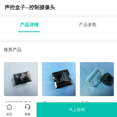
声控盒子--控制摄像头
产品详情
产品参数
推荐产品
12/13/15款奥迪
丰
标志
Q7 前视汽车摄像
田 10/11/12/13/14/15/16/17/18/19
206/207/407/307(三
马上咨询
头
款普拉多(霸道)(亚
厢)/307SM/11/12
首页
客服